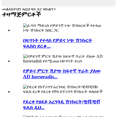
መልእክትህን እዚህ ጻፍ እና ላኩልን።
ተዛማጅ
ምርቶች
በፍጥነት የተላከ የቻይና ነጭ ሽንኩርት
ፍሌክስ ደርቆ...
የቻይና ምርጥ ሽያጭ ከፍተኛ ጥራት ያለው
AD horseradis...
የደረቀ የፀደይ አረንጓዴ ሽንኩርት/ቺቭ/ቺቭ
ፍሌክ ዴህ...