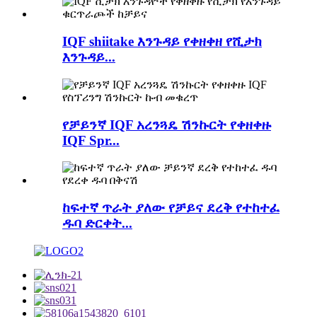
IQF shiitake እንጉዳይ የቀዘቀዘ የሺታክ
እንጉዳይ...
የቻይንኛ IQF አረንጓዴ ሽንኩርት የቀዘቀዙ
IQF Spr...
ከፍተኛ ጥራት ያለው የቻይና ደረቅ የተከተፈ
ዱባ ድርቀት...