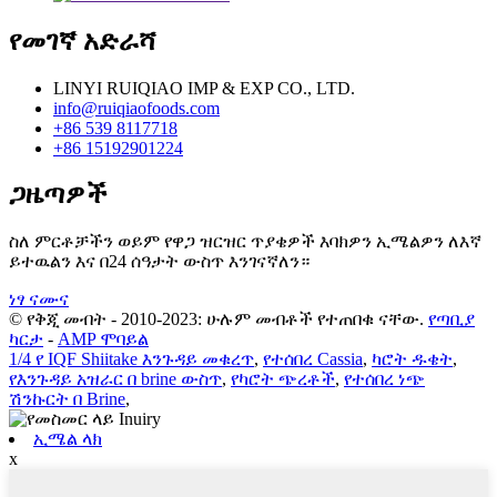
የመገኛ አድራሻ
LINYI RUIQIAO IMP & EXP CO., LTD.
info@ruiqiaofoods.com
+86 539 8117718
+86 15192901224
ጋዜጣዎች
ስለ ምርቶቻችን ወይም የዋጋ ዝርዝር ጥያቄዎች እባክዎን ኢሜልዎን ለእኛ
ይተዉልን እና በ24 ሰዓታት ውስጥ እንገናኛለን።
ነፃ ናሙና
© የቅጂ መብት - 2010-2023: ሁሉም መብቶች የተጠበቁ ናቸው.
የጣቢያ
ካርታ
-
AMP ሞባይል
1/4 የ IQF Shiitake እንጉዳይ መቁረጥ
,
የተሰበረ Cassia
,
ካሮት ዱቄት
,
የእንጉዳይ አዝራር በ brine ውስጥ
,
የካሮት ጭረቶች
,
የተሰበረ ነጭ
ሽንኩርት በ Brine
,
ኢሜል ላክ
x