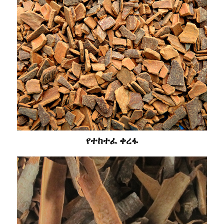
የተከተፈ ቀረፋ