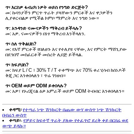
ጥ፡ እርስዎ ፋብሪካ ነዎት ወይስ የንግድ ድርጅት?
መ: ኩባንያችን ምርጥ ጥራት ያላቸውን ምርቶች እና ዋጋዎችን
ሊያቀርብልዎ የሚችል ኮምቦ ማምረት እና ንግድ ነው።
ጥ: አንዳንድ ናሙናዎችን ማቅረብ ይችላሉ?
መ: አዎ. ናሙናዎችን በነፃ ማቅረብ እንችላለን.
ጥ፡ ስለ ጥቅልህስ?
መ: የእኛ ምርቶች የበለፀጉ እና የተለያዩ ናቸው, እና የምርት ማሸጊያው
በደንበኛ መስፈርቶች መሰረት ሊበጅ ይችላል.
ጥ፡ ክፍያህስ?
መ: ክፍያ L / C ፣ 30% T / T ተቀማጭ እና 70% ቀሪ ሂሳብ ከሰነዶች
ቅጂ ጋር እንቀበላለን ፣ ጥሬ ገንዘብ።
ጥ፡ OEM ወይም ODM ይቀበላሉ?
መ: አዎ፣ የኦሪጂናል ዕቃ አምራች ወይም ODM ትብብር እንቀበላለን።
ቀዳሚ፡
የተጣራ ነጭ ሽንኩርት በጨው ውሃ ውስጥ ነጭ ሽንኩርት
በብሬን ውስጥ
ቀጣይ፡-
የቻይና ከፍተኛ ጥራት ያለው የተፈጥሮ ደረቅ ቀይ በርበሬ ወደ
ውጭ ይላኩ።