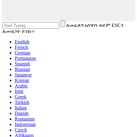
ለመፈለግ አስገባን ወይም ESCን
ለመዝጋት ይንኩ።
English
French
German
Portuguese
Spanish
Russian
Japanese
Korean
Arabic
Irish
Greek
Turkish
Italian
Danish
Romanian
Indonesian
Czech
Afrikaans