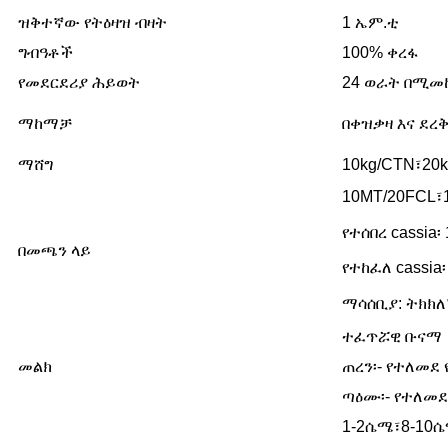
ዝቅተኛው የትዕዛዝ ብዛት
1 ኤም.ቲ
ግብዓቶች
100% ቀረፋ
የመደርደሪያ ሕይወት
24 ወራት በሚመ
ማከማቻ
በቀዝቃዛ እና ደረ
ማሸግ
10kg/CTN፣20
10MT/20FCL፣
የተሰበረ cassia
በመጫን ላይ
የተከፈለ cassia
ማሳሰቢያ: ትክክ
ተፈጥሯዊ ቡናማ
መልክ
ጠረን፡- የተለመደ 
ጣዕሙ፡- የተለመደ
1-2ሴሜ፣8-10