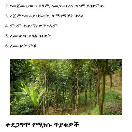
2. የመጀመሪያውን ቀለም, አመጋገብ እና ጣዕም ያስቀምጡ
3. ረጅም የመቆያ ህይወት, ለማከማቸት ቀላል
4. ምንም ተጨማሪዎች የሉም
5. ለመጓጓዣ ቀላል ክብደት
6. ለመብላት ምቹ
ተደጋግሞ የሚነሱ ጥያቄዎች