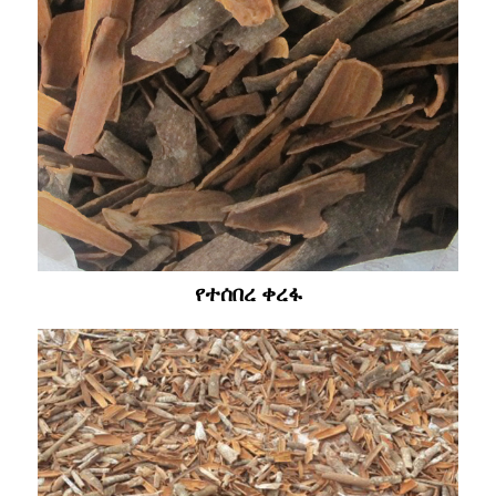
የተሰበረ ቀረፋ