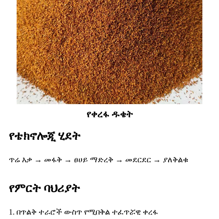
የቀረፋ ዱቄት
የቴክኖሎጂ ሂደት
ጥሬ እቃ → መፋቅ → ፀሀይ ማድረቅ → መደርደር → ያለቅልቁ
የምርት ባህሪያት
1. በጥልቅ ተራሮች ውስጥ የሚበቅል ተፈጥሯዊ ቀረፋ