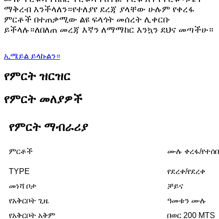
ማቅረብ እንችላለን።የተለያየ ደረጃ ያላቸው ሁሉም የቀረፋ
ምርቶች በተጠቃሚው ልዩ ፍላጎት መሰረት ሊቀርቡ
ይችላሉ።ለበለጠ መረጃ እኛን ለማማከር እንኳን ደህና መጣችሁ።
ኢሜይል ይላኩልን።
የምርት ዝርዝር
የምርት መለያዎች
የምርት ማብራሪያ
ምርቶች
ሙሉ ቀረፋ/የተሰበ
TYPE
የደረቀ/የደረቀ
መነሻ ቦታ
ቻይና
የአቅርቦት ጊዜ
ዓመቱን ሙሉ
የአቅርቦት አቅም
በወር 200 MTS