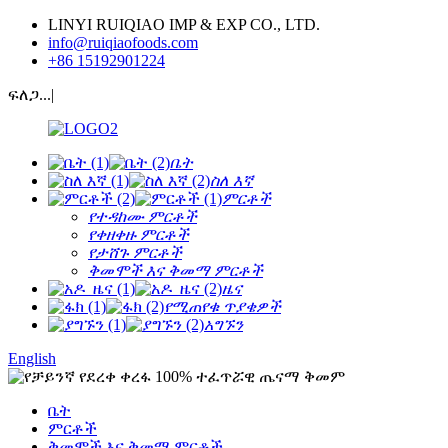
LINYI RUIQIAO IMP & EXP CO., LTD.
info@ruiqiaofoods.com
+86 15192901224
ፍለጋ...|
ቤት
ስለ እኛ
ምርቶች
የተዳከሙ ምርቶች
የቀዘቀዙ ምርቶች
የታሸጉ ምርቶች
ቅመሞች እና ቅመማ ምርቶች
ዜና
የሚጠየቁ ጥያቄዎች
አግኙን
English
ቤት
ምርቶች
ቅመሞች እና ቅመማ ምርቶች