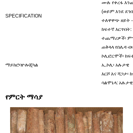
ሙሉ የቀረፋ እንጨ
(ወይም እንደ ደን
SPECIFICATION
ተለዋዋጭ ዘይት -
ከፍተኛ እርጥበት: 
ተጨማሪዎች፡ ም
ጠቅላላ የሰሌዳ ብዛ
ኮሊፎርሞች፡ ከፍተ
ማይክሮባዮሎጂካል
ኢ.ኮሊ፡ አሉታዊ
እርሾ እና ሻጋታ፡ 
ሳልሞኔላ: አሉታዊ
የምርት ማሳያ