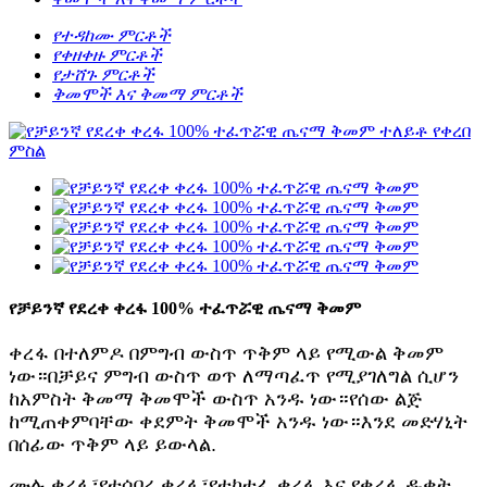
የተዳከሙ ምርቶች
የቀዘቀዙ ምርቶች
የታሸጉ ምርቶች
ቅመሞች እና ቅመማ ምርቶች
የቻይንኛ የደረቀ ቀረፋ 100% ተፈጥሯዊ ጤናማ ቅመም
ቀረፋ በተለምዶ በምግብ ውስጥ ጥቅም ላይ የሚውል ቅመም
ነው።በቻይና ምግብ ውስጥ ወጥ ለማጣፈጥ የሚያገለግል ሲሆን
ከአምስት ቅመማ ቅመሞች ውስጥ አንዱ ነው።የሰው ልጅ
ከሚጠቀምባቸው ቀደምት ቅመሞች አንዱ ነው።እንደ መድሃኒት
በሰፊው ጥቅም ላይ ይውላል.
ሙሉ ቀረፋ፣የተሰበረ ቀረፋ፣የተከተፈ ቀረፋ እና የቀረፋ ዱቄት