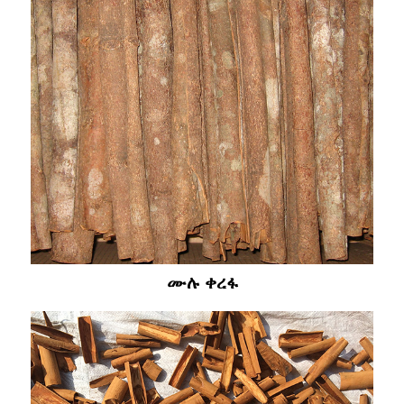
ሙሉ ቀረፋ