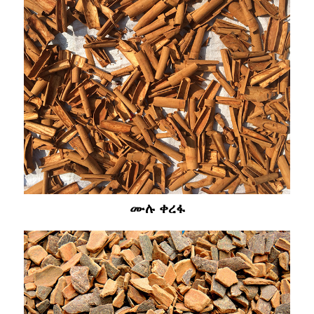
ሙሉ ቀረፋ