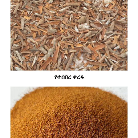
የተሰበረ ቀረፋ